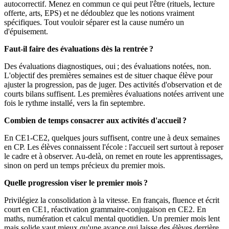
autocorrectif. Menez en commun ce qui peut l'être (rituels, lecture
offerte, arts, EPS) et ne dédoublez que les notions vraiment
spécifiques. Tout vouloir séparer est la cause numéro un
d'épuisement.
Faut-il faire des évaluations dès la rentrée ?
Des évaluations diagnostiques, oui ; des évaluations notées, non.
L'objectif des premières semaines est de situer chaque élève pour
ajuster la progression, pas de juger. Des activités d'observation et de
courts bilans suffisent. Les premières évaluations notées arrivent une
fois le rythme installé, vers la fin septembre.
Combien de temps consacrer aux activités d'accueil ?
En CE1-CE2, quelques jours suffisent, contre une à deux semaines
en CP. Les élèves connaissent l'école : l'accueil sert surtout à reposer
le cadre et à observer. Au-delà, on remet en route les apprentissages,
sinon on perd un temps précieux du premier mois.
Quelle progression viser le premier mois ?
Privilégiez la consolidation à la vitesse. En français, fluence et écrit
court en CE1, réactivation grammaire-conjugaison en CE2. En
maths, numération et calcul mental quotidien. Un premier mois lent
mais solide vaut mieux qu'une avance qui laisse des élèves derrière.