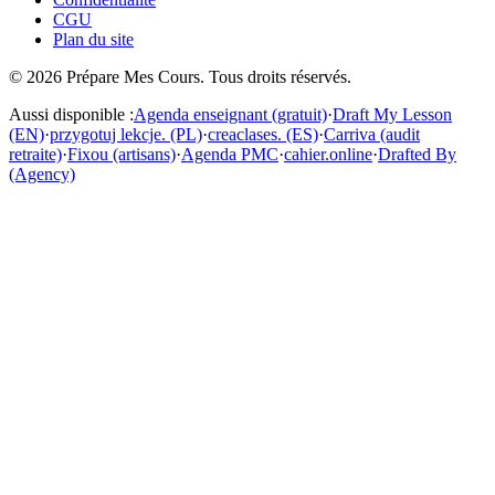
CGU
Plan du site
©
2026
Prépare Mes Cours. Tous droits réservés.
Aussi disponible :
Agenda enseignant (gratuit)
·
Draft My Lesson
(EN)
·
przygotuj lekcje. (PL)
·
creaclases. (ES)
·
Carriva (audit
retraite)
·
Fixou (artisans)
·
Agenda PMC
·
cahier.online
·
Drafted By
(Agency)