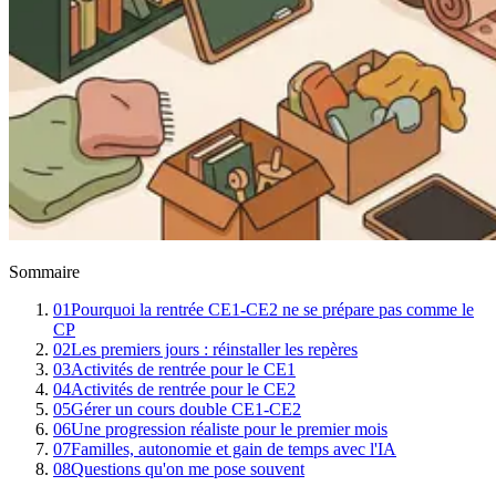
Sommaire
01
Pourquoi la rentrée CE1-CE2 ne se prépare pas comme le
CP
02
Les premiers jours : réinstaller les repères
03
Activités de rentrée pour le CE1
04
Activités de rentrée pour le CE2
05
Gérer un cours double CE1-CE2
06
Une progression réaliste pour le premier mois
07
Familles, autonomie et gain de temps avec l'IA
08
Questions qu'on me pose souvent