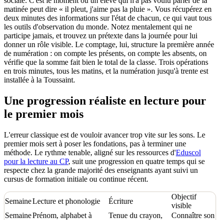
sociale. C'est le moment où un élève qui n'a pas voulu parler de la
matinée peut dire « il pleut, j'aime pas la pluie ». Vous récupérez en
deux minutes des informations sur l'état de chacun, ce qui vaut tous
les outils d'observation du monde. Notez mentalement qui ne
participe jamais, et trouvez un prétexte dans la journée pour lui
donner un rôle visible. Le comptage, lui, structure la première année
de numération : on compte les présents, on compte les absents, on
vérifie que la somme fait bien le total de la classe. Trois opérations
en trois minutes, tous les matins, et la numération jusqu'à trente est
installée à la Toussaint.
Une progression réaliste en lecture pour
le premier mois
L'erreur classique est de vouloir avancer trop vite sur les sons. Le
premier mois sert à poser les fondations, pas à terminer une
méthode. Le rythme tenable, aligné sur les ressources d'
Eduscol
pour la lecture au CP
, suit une progression en quatre temps qui se
respecte chez la grande majorité des enseignants ayant suivi un
cursus de formation initiale ou continue récent.
Objectif
Semaine
Lecture et phonologie
Écriture
visible
Semaine
Prénom, alphabet à
Tenue du crayon,
Connaître son