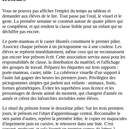
Vous ne pouvez pas afficher l'emploi du temps au tableau et
demander aux élèves de le lire. Tout passe par l'oral, le visuel et le
geste. La première semaine se construit autour de quatre piliers qui
se complètent, et qui rendent la classe lisible pour un enfant qui ne
déchiffre pas encore.
Le porte-manteau et le casier illustrés constituent le premier pilier.
Associez chaque prénom à un pictogramme ou à une couleur. Les
élèves se repèrent immédiatement, même ceux qui ne reconnaissent
pas encore leur prénom écrit. Cette association servira aussi pour les
responsabilités de classe, la distribution du matériel, et l'affichage
des groupes de travail. Préparez les étiquettes sur trois supports :
porte-manteau, casier, table. La cohérence visuelle d'un support à
l'autre fait gagner des heures les premiers jours. Privilégiez des
pictogrammes simples qui parlent aux enfants : animaux, fruits,
formes géométriques. Évitez les superhéros sous licence et les
personnages de dessin animé du moment, qui changent d'année en
année et créent des hiérarchies invisibles entre élèves.
Le rituel du prénom forme le deuxième pilier. Sur les trois premiers
jours, le prénom est l'objet d'apprentissage central. Reconnaître le
sien parmi d'autres, repérer la première lettre, le copier en majuscules
d'imprimerie puis en cursive, le retrouver dans une liste. C'est
concret, motivant, et cela fournit un premier corpus de lettres à