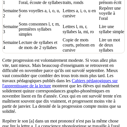
1
l'oral, écoute de syllabes
traits, ronds
prénom écrit
Repérer une
Semaine
Sons voyelles a, i, o, u,
Lettres a, i, o, u en
voyelle à
2
é
cursive
l'oral
Sons consonnes l, r, m,
Semaine
Lettres l, m, r,
Lire une
premières syllabes
3
syllabes la, mi, ro
syllabe simple
simples
Copie de mots
Lire un mot
Semaine
Lecture de syllabes et
courts, prénom en
de deux
4
de mots de 2 syllabes
cursive
syllabes
Cette progression est volontairement modeste. Si vous allez plus
vite, tant mieux. Mais beaucoup d'enseignants se retrouvent en
difficulté en novembre parce qu'ils ont survolé septembre. Mieux
vaut consolider que combler des trous trois mois plus tard. Les
travaux pédagogiques publiés dans les
Cahiers pédagogiques sur
l'apprentissage de la lecture
montrent que les élèves qui maîtrisent
solidement quinze correspondances grapho-phonémiques en
novembre lisent en fin d'année. Ceux qui en ont survolé trente n'en
maîtrisent souvent que dix vraiment, et progressent moins vite à
partir de janvier. La densité de la progression compte moins que sa
solidité.
Repérer le son [a] dans un mot prononcé n'est pas la même chose
que lire la lettre a. La conscience phonologique se travaille à l'oral,