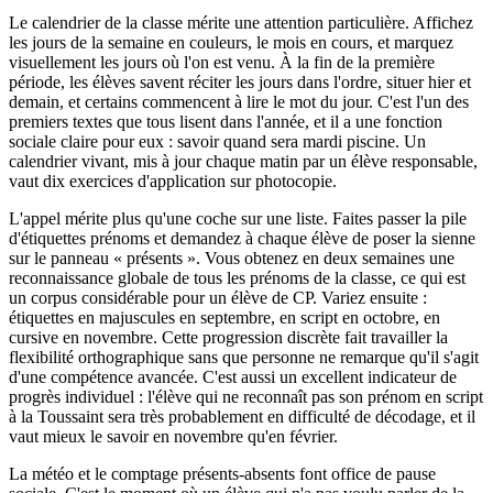
Le calendrier de la classe mérite une attention particulière. Affichez
les jours de la semaine en couleurs, le mois en cours, et marquez
visuellement les jours où l'on est venu. À la fin de la première
période, les élèves savent réciter les jours dans l'ordre, situer hier et
demain, et certains commencent à lire le mot du jour. C'est l'un des
premiers textes que tous lisent dans l'année, et il a une fonction
sociale claire pour eux : savoir quand sera mardi piscine. Un
calendrier vivant, mis à jour chaque matin par un élève responsable,
vaut dix exercices d'application sur photocopie.
L'appel mérite plus qu'une coche sur une liste. Faites passer la pile
d'étiquettes prénoms et demandez à chaque élève de poser la sienne
sur le panneau « présents ». Vous obtenez en deux semaines une
reconnaissance globale de tous les prénoms de la classe, ce qui est
un corpus considérable pour un élève de CP. Variez ensuite :
étiquettes en majuscules en septembre, en script en octobre, en
cursive en novembre. Cette progression discrète fait travailler la
flexibilité orthographique sans que personne ne remarque qu'il s'agit
d'une compétence avancée. C'est aussi un excellent indicateur de
progrès individuel : l'élève qui ne reconnaît pas son prénom en script
à la Toussaint sera très probablement en difficulté de décodage, et il
vaut mieux le savoir en novembre qu'en février.
La météo et le comptage présents-absents font office de pause