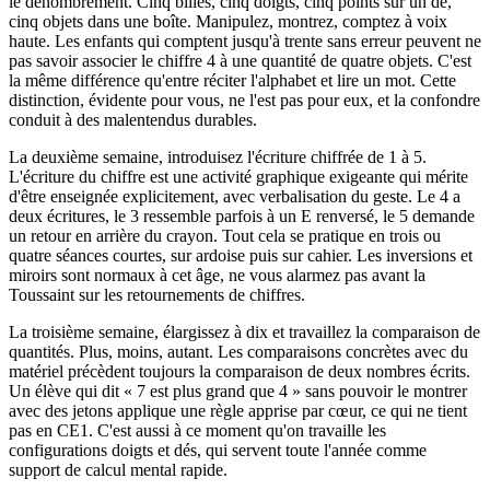
le dénombrement. Cinq billes, cinq doigts, cinq points sur un dé,
cinq objets dans une boîte. Manipulez, montrez, comptez à voix
haute. Les enfants qui comptent jusqu'à trente sans erreur peuvent ne
pas savoir associer le chiffre 4 à une quantité de quatre objets. C'est
la même différence qu'entre réciter l'alphabet et lire un mot. Cette
distinction, évidente pour vous, ne l'est pas pour eux, et la confondre
conduit à des malentendus durables.
La deuxième semaine, introduisez l'écriture chiffrée de 1 à 5.
L'écriture du chiffre est une activité graphique exigeante qui mérite
d'être enseignée explicitement, avec verbalisation du geste. Le 4 a
deux écritures, le 3 ressemble parfois à un E renversé, le 5 demande
un retour en arrière du crayon. Tout cela se pratique en trois ou
quatre séances courtes, sur ardoise puis sur cahier. Les inversions et
miroirs sont normaux à cet âge, ne vous alarmez pas avant la
Toussaint sur les retournements de chiffres.
La troisième semaine, élargissez à dix et travaillez la comparaison de
quantités. Plus, moins, autant. Les comparaisons concrètes avec du
matériel précèdent toujours la comparaison de deux nombres écrits.
Un élève qui dit « 7 est plus grand que 4 » sans pouvoir le montrer
avec des jetons applique une règle apprise par cœur, ce qui ne tient
pas en CE1. C'est aussi à ce moment qu'on travaille les
configurations doigts et dés, qui servent toute l'année comme
support de calcul mental rapide.