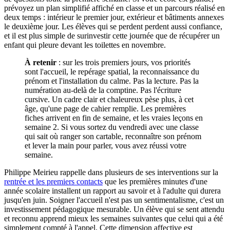
prévoyez un plan simplifié affiché en classe et un parcours réalisé en
deux temps : intérieur le premier jour, extérieur et bâtiments annexes
le deuxième jour. Les élèves qui se perdent perdent aussi confiance,
et il est plus simple de surinvestir cette journée que de récupérer un
enfant qui pleure devant les toilettes en novembre.
À retenir
: sur les trois premiers jours, vos priorités
sont l'accueil, le repérage spatial, la reconnaissance du
prénom et l'installation du calme. Pas la lecture. Pas la
numération au-delà de la comptine. Pas l'écriture
cursive. Un cadre clair et chaleureux pèse plus, à cet
âge, qu'une page de cahier remplie. Les premières
fiches arrivent en fin de semaine, et les vraies leçons en
semaine 2. Si vous sortez du vendredi avec une classe
qui sait où ranger son cartable, reconnaître son prénom
et lever la main pour parler, vous avez réussi votre
semaine.
Philippe Meirieu rappelle dans plusieurs de ses interventions sur la
rentrée et les premiers contacts
que les premières minutes d'une
année scolaire installent un rapport au savoir et à l'adulte qui durera
jusqu'en juin. Soigner l'accueil n'est pas un sentimentalisme, c'est un
investissement pédagogique mesurable. Un élève qui se sent attendu
et reconnu apprend mieux les semaines suivantes que celui qui a été
simplement compté à l'appel. Cette dimension affective est