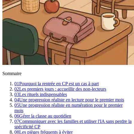
Sommaire
01
Pourquoi la rentrée en CP est un cas à part
02
Les premiers jours : accueillir des non-lecteurs
03
Les rituels indispensables
04
Une progression réaliste en lecture pour le premier mois
05
Une progression réaliste en numération pour le premier
mois
06
Gérer la classe au quotidien
07
Communiquer avec les familles et utiliser l'IA sans perdre la
spécificité CP
08
Les pièges fréquents à éviter