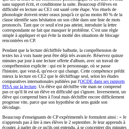
sans support écrit, et conditionne la suite. Beaucoup d'élèves en
difficulté en lecture au CE1 ont sauté cette étape. Vos rituels de
phonologie doivent rester oraux jusqu'à ce qu'au moins 80 % de la
classe identifie sans hésitation un son cible dans une liste de mots
prononcés. Tant que ce seuil n'est pas atteint, introduire la lettre
correspondante ne fait que masquer le problème. C'est une règle
simple à appliquer et qui évite la moitié des situations de blocage
rencontrées en CP.
Pendant que la lecture déchiffrée balbutie, la compréhension de
textes lus à voix haute peut être déjà très avancée. Réservez quinze
minutes par jour à une lecture offerte d'album, avec un travail de
compréhension explicite : qui est le personnage, où se passe
l'histoire, que veut-il, qu'est-ce qui change. Cette compétence prédit
mieux la lecture en CE2 que le déchiffrage seul, selon les études
comparatives internationales publiées par l'
OCDE dans ses rapports
PISA sur la lecture
. Un élève qui déchiffre vite mais ne comprend
pas ce qu'il lit est un élève en difficulté qui s'ignore. Inversement, un
élève qui comprend bien à l'oral mais déchiffre encore difficilement
progresse vite, parce que son hypothèse de sens guide son
décodage.
Beaucoup d'enseignants de CP expérimentés le formulent ainsi : « Je
n'apprends pas à lire à mes élèves le 2 septembre. Je leur apprends à
écouter, à parler de ce qu'ils ont entendu, à se concentrer dix minutes