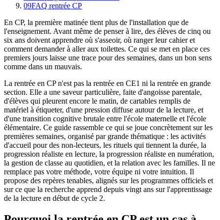
09
FAQ rentrée CP
En CP, la première matinée tient plus de l'installation que de
l'enseignement. Avant même de penser à lire, des élèves de cinq ou
six ans doivent apprendre où s'asseoir, où ranger leur cahier et
comment demander à aller aux toilettes. Ce qui se met en place ces
premiers jours laisse une trace pour des semaines, dans un bon sens
comme dans un mauvais.
La rentrée en CP n'est pas la rentrée en CE1 ni la rentrée en grande
section. Elle a une saveur particulière, faite d'angoisse parentale,
d'élèves qui pleurent encore le matin, de cartables remplis de
matériel à étiqueter, d'une pression diffuse autour de la lecture, et
d'une transition cognitive brutale entre l'école maternelle et l'école
élémentaire. Ce guide rassemble ce qui se joue concrètement sur les
premières semaines, organisé par grande thématique : les activités
d'accueil pour des non-lecteurs, les rituels qui tiennent la durée, la
progression réaliste en lecture, la progression réaliste en numération,
la gestion de classe au quotidien, et la relation avec les familles. Il ne
remplace pas votre méthode, votre équipe ni votre intuition. Il
propose des repères tenables, alignés sur les programmes officiels et
sur ce que la recherche apprend depuis vingt ans sur l'apprentissage
de la lecture en début de cycle 2.
Pourquoi la rentrée en CP est un cas à