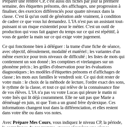
Préparer une rentrée CP, c'est aussi dix fiches par jour la première
semaine, des étiquettes prénoms, des affichages, une progression à
finaliser, des exercices différenciés pour quatre niveaux dans la
classe. C'est là qu'un outil de génération aide vraiment, à condition
de cadrer ce que vous lui demandez. L'IA n'est pas un assistant tout-
puissant ni un risque existentiel pour le métier. C'est un outil de
production qui vous fait gagner du temps sur ce qui est répétitif, à
vous de garder la main sur ce qui exige votre jugement.
Ce qui fonctionne bien à déléguer : la trame d'une fiche de séance,
avec objectif, déroulement, modalité et matériel ; les variantes d'un
même exercice pour trois niveaux de difficulté ; les listes de mots qui
contiennent un son donné ; les comptines et virelangues sur un
phonème précis ; les grilles d'observation pour les évaluations
diagnostiques ; les modèles d'étiquettes prénoms et d'affichages de
classe ; les mots aux familles le vendredi soir. Ce qui doit rester de
votre main : le choix de la méthode de lecture, l'ordre exact des sons,
le rythme de la classe, et tout ce qui relève de la connaissance fine
de vos élèves. L'IA n'a pas vu votre Lucas qui pleure le matin ni
votre Inès qui lit déjà couramment. Elle ne sait pas que Marie a
déménagé en juin, ni que Tom a un grand frère dyslexique. Ces
informations changent tout dans la différenciation, et elles restent
dans votre tête ou dans vos notes.
Avec
Prépare Mes Cours
, vous indiquez le niveau CP, la période,