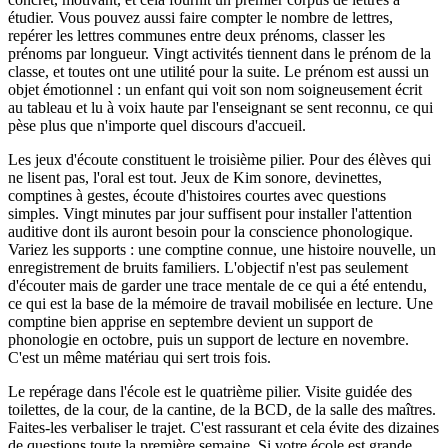
étudier. Vous pouvez aussi faire compter le nombre de lettres,
repérer les lettres communes entre deux prénoms, classer les
prénoms par longueur. Vingt activités tiennent dans le prénom de la
classe, et toutes ont une utilité pour la suite. Le prénom est aussi un
objet émotionnel : un enfant qui voit son nom soigneusement écrit
au tableau et lu à voix haute par l'enseignant se sent reconnu, ce qui
pèse plus que n'importe quel discours d'accueil.
Les jeux d'écoute constituent le troisième pilier. Pour des élèves qui
ne lisent pas, l'oral est tout. Jeux de Kim sonore, devinettes,
comptines à gestes, écoute d'histoires courtes avec questions
simples. Vingt minutes par jour suffisent pour installer l'attention
auditive dont ils auront besoin pour la conscience phonologique.
Variez les supports : une comptine connue, une histoire nouvelle, un
enregistrement de bruits familiers. L'objectif n'est pas seulement
d'écouter mais de garder une trace mentale de ce qui a été entendu,
ce qui est la base de la mémoire de travail mobilisée en lecture. Une
comptine bien apprise en septembre devient un support de
phonologie en octobre, puis un support de lecture en novembre.
C'est un même matériau qui sert trois fois.
Le repérage dans l'école est le quatrième pilier. Visite guidée des
toilettes, de la cour, de la cantine, de la BCD, de la salle des maîtres.
Faites-les verbaliser le trajet. C'est rassurant et cela évite des dizaines
de questions toute la première semaine. Si votre école est grande,