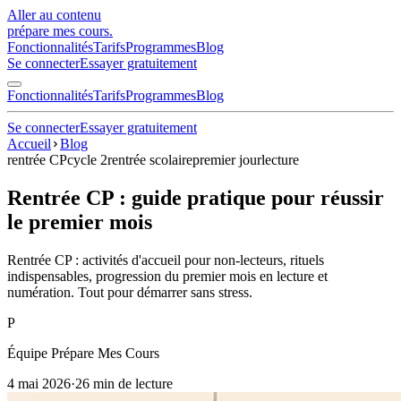
Aller au contenu
prépare mes cours
.
Fonctionnalités
Tarifs
Programmes
Blog
Se connecter
Essayer gratuitement
Fonctionnalités
Tarifs
Programmes
Blog
Se connecter
Essayer gratuitement
Accueil
Blog
rentrée CP
cycle 2
rentrée scolaire
premier jour
lecture
Rentrée CP : guide pratique pour réussir
le premier mois
Rentrée CP : activités d'accueil pour non-lecteurs, rituels
indispensables, progression du premier mois en lecture et
numération. Tout pour démarrer sans stress.
P
Équipe Prépare Mes Cours
4 mai 2026
·
26
min de lecture