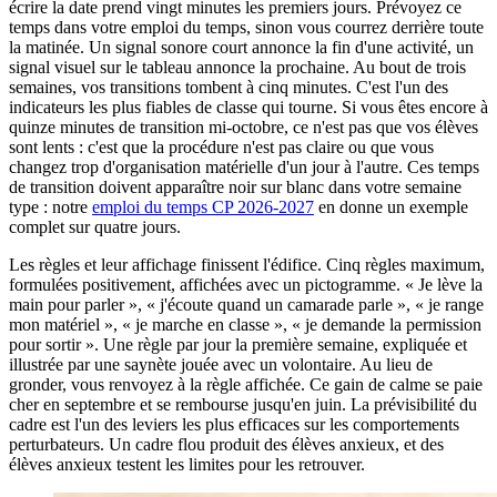
écrire la date prend vingt minutes les premiers jours. Prévoyez ce
temps dans votre emploi du temps, sinon vous courrez derrière toute
la matinée. Un signal sonore court annonce la fin d'une activité, un
signal visuel sur le tableau annonce la prochaine. Au bout de trois
semaines, vos transitions tombent à cinq minutes. C'est l'un des
indicateurs les plus fiables de classe qui tourne. Si vous êtes encore à
quinze minutes de transition mi-octobre, ce n'est pas que vos élèves
sont lents : c'est que la procédure n'est pas claire ou que vous
changez trop d'organisation matérielle d'un jour à l'autre. Ces temps
de transition doivent apparaître noir sur blanc dans votre semaine
type : notre
emploi du temps CP 2026-2027
en donne un exemple
complet sur quatre jours.
Les règles et leur affichage finissent l'édifice. Cinq règles maximum,
formulées positivement, affichées avec un pictogramme. « Je lève la
main pour parler », « j'écoute quand un camarade parle », « je range
mon matériel », « je marche en classe », « je demande la permission
pour sortir ». Une règle par jour la première semaine, expliquée et
illustrée par une saynète jouée avec un volontaire. Au lieu de
gronder, vous renvoyez à la règle affichée. Ce gain de calme se paie
cher en septembre et se rembourse jusqu'en juin. La prévisibilité du
cadre est l'un des leviers les plus efficaces sur les comportements
perturbateurs. Un cadre flou produit des élèves anxieux, et des
élèves anxieux testent les limites pour les retrouver.