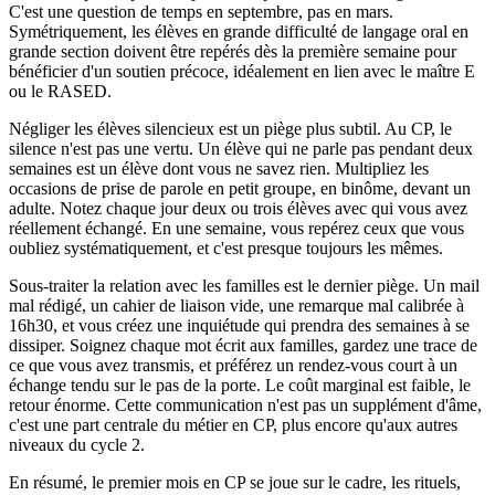
C'est une question de temps en septembre, pas en mars.
Symétriquement, les élèves en grande difficulté de langage oral en
grande section doivent être repérés dès la première semaine pour
bénéficier d'un soutien précoce, idéalement en lien avec le maître E
ou le RASED.
Négliger les élèves silencieux est un piège plus subtil. Au CP, le
silence n'est pas une vertu. Un élève qui ne parle pas pendant deux
semaines est un élève dont vous ne savez rien. Multipliez les
occasions de prise de parole en petit groupe, en binôme, devant un
adulte. Notez chaque jour deux ou trois élèves avec qui vous avez
réellement échangé. En une semaine, vous repérez ceux que vous
oubliez systématiquement, et c'est presque toujours les mêmes.
Sous-traiter la relation avec les familles est le dernier piège. Un mail
mal rédigé, un cahier de liaison vide, une remarque mal calibrée à
16h30, et vous créez une inquiétude qui prendra des semaines à se
dissiper. Soignez chaque mot écrit aux familles, gardez une trace de
ce que vous avez transmis, et préférez un rendez-vous court à un
échange tendu sur le pas de la porte. Le coût marginal est faible, le
retour énorme. Cette communication n'est pas un supplément d'âme,
c'est une part centrale du métier en CP, plus encore qu'aux autres
niveaux du cycle 2.
En résumé, le premier mois en CP se joue sur le cadre, les rituels,