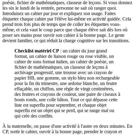
poésie, fichier de mathématiques, classeur de leçons. Si vous donnez
les six le lundi de la rentrée, personne ne sait où ranger quoi.
Introduisez un cahier par jour et expliquez son usage. Faites
étiqueter chaque cahier par l'élève lui-même en activité guidée. Cela
prend trois fois plus de temps que de coller les étiquettes vous-
même, et cela vaut le coup parce que chaque élève sait dès lors où
poser ses mains pour ouvrir son cahier à la bonne page. Le geste
devient familier, ce qui réduit la charge cognitive sur les transitions.
Checklist matériel CP
: un cahier du jour grand
format, un cahier de liaison rouge ou rose visible, un
cahier de sons format italien, un cahier de poésie, un
fichier de mathématiques, un classeur de leçons à
archivage progressif, une trousse avec un crayon de
papier HB, une gomme, un stylo bleu non rechargeable
pour la fin du trimestre, une ardoise blanche, un feutre
effaçable, un chiffon, une règle de vingt centimètres,
des feutres et crayons de couleur, une paire de ciseaux à
bouts ronds, une colle bâton. Tout ce qui dépasse cette
liste est superflu pour septembre, et chaque objet
superflu est un objet qui se perd, qui se range mal ou
qui crée des conflits.
À la maternelle, on passe d'une activité à l'autre en deux minutes. En
CP, sortir le cahier, ouvrir à la bonne page, prendre le crayon et